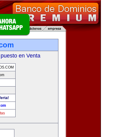
.com
 puesto en Venta
OS.COM
com
ferta!
.com
tas