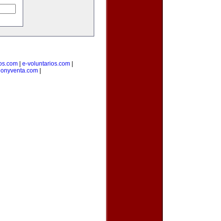
ios.com
|
e-voluntarios.com
|
cionyventa.com
|