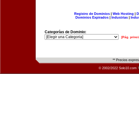
Registro de Dominios
|
Web Hosting
|
D
Dominios Expirados
|
Industrias
|
Indu
Categorías de Dominio:
[Pág. princi
** Precios expre
© 2002/2022 Solo10.com