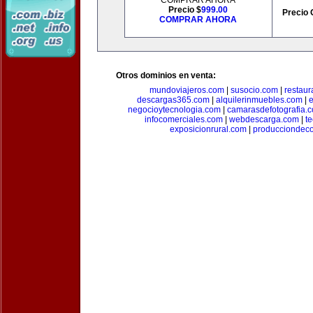
COMPRAR AHORA
Precio $
999.00
Precio 
COMPRAR AHORA
Otros dominios en venta:
mundoviajeros.com
|
susocio.com
|
restaur
descargas365.com
|
alquilerinmuebles.com
|
e
negocioytecnologia.com
|
camarasdefotografia.
infocomerciales.com
|
webdescarga.com
|
t
exposicionrural.com
|
producciondec