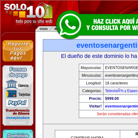
eventosenargent
El dueño de este dominio lo ha
Mayusculas:
EVENTOSENARGE
Minusculas:
eventosenargentin
Longitud:
18 caracteres
Categorias:
TelevisiÃ³n y Espec
Precio:
$999.00
Visitar!
eventosenargenti
Serán consideradas ofer
R