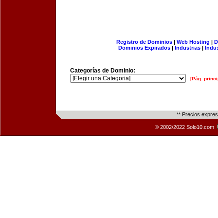
Registro de Dominios
|
Web Hosting
|
D
Dominios Expirados
|
Industrias
|
Indu
Categorías de Dominio:
[Pág. princi
** Precios expre
© 2002/2022 Solo10.com