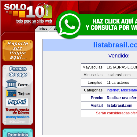
listabrasil.
Vendido!
Mayusculas:
LISTABRASIL.CO
Minusculas:
listabrasil.com
Longitud:
11 caracteres
Categorias:
Internet
,
Miscelane
Precio:
Realizar una ofer
Visitar!
listabrasil.com
Serán consideradas ofer