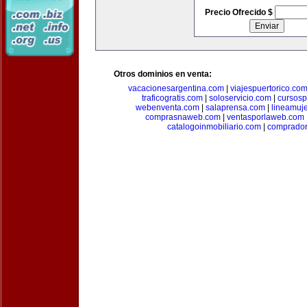
Precio Ofrecido $
Otros dominios en venta:
vacacionesargentina.com
|
viajespuertorico.co
traficogratis.com
|
soloservicio.com
|
cursosp
webenventa.com
|
salaprensa.com
|
lineamuj
comprasnaweb.com
|
ventasporlaweb.com
catalogoinmobiliario.com
|
comprador