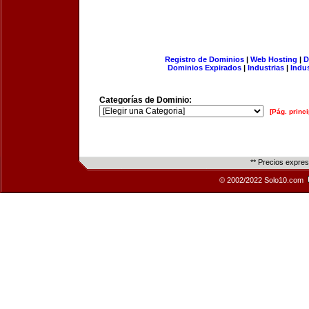
Registro de Dominios
|
Web Hosting
|
D
Dominios Expirados
|
Industrias
|
Indu
Categorías de Dominio:
[Pág. princi
** Precios expre
© 2002/2022 Solo10.com