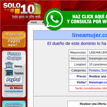
lineamujer.
El dueño de este dominio lo ha
Mayusculas:
LINEAMUJE
Minusculas:
lineamujer.c
Longitud:
10 caracteres
Categorias:
Portales
,
Soc
Precio:
Realizar una 
Visitar!
lineamujer.c
Serán consideradas ofer
Realizar una Oferta